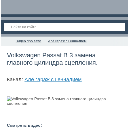
Видео про авто
Алё гараж с Геннадием
Volkswagen Рassat В 3 замена
главного цилиндра сцепления.
Канал:
Алё гараж с Геннадием
Смотреть видео: