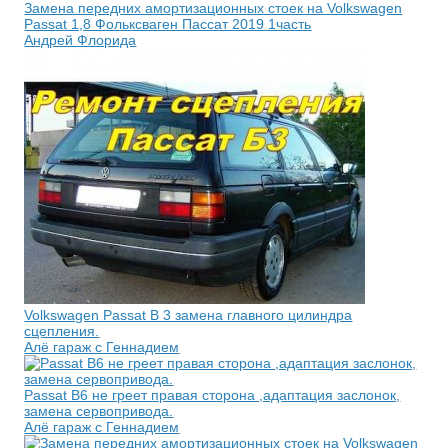
Замена передних амортизационных стоек на Volkswagen
Passat 1,8 Фольксваген Пассат 2019 1часть
Андрей Флорида
Volkswagen Рassat В 3 замена главного цилиндра
сцепления.
Алё гараж с Геннадием
Passat B6 не греет правая сторона ,адаптация заслонок,
замена сервопривода.
Алё гараж с Геннадием