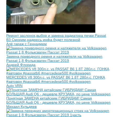
Ремонт заслонок,выбор и замена радиатора печки Passat
B3 Сморим,надеюсь инфа будет полезной
Алё гараж с Геннадием
Замена приводного ремня и натяжителя на Volkswagen
Passat 1,8 Фольксваген Пассат 2019
Андрей Флорида
MERCEDES V8 300л.с. vs PASSAT B6 1.8T 280л.с. ГОНКА
#автоврн #passatb6 #mercedese500 #volkswagen
Auto VRN
Понятная ЗАМЕНА китайским ГИБРИДАМ! Самая
БОЛЬШАЯ Audi Q6 - дешевле КРУЗАКА, по цене Volkswagen
Михаил Кульдяев