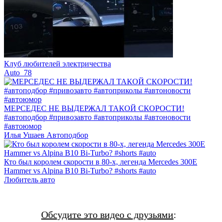
Клуб любителей электричества
Auto_78
МЕРСЕДЕС НЕ ВЫДЕРЖАЛ ТАКОЙ СКОРОСТИ!
#автоподбор #привозавто #автоприколы #автоновости
#автоюмор
Илья Ушаев Автоподбор
Кто был королем скорости в 80-х, легенда Mercedes 300E
Hammer vs Alpina B10 Bi-Turbo? #shorts #auto
Любитель авто
Обсудите это видео с друзьями
: