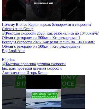
Почему Bronco Raptor король бездорожья и скорости?
Griznes Auto Group
Рекорды скорости 2026: Как разогнались до 10400км/ч?
Обман с рекордом на 500км.ч Кто рекордсмен?
Big Look Auto
Bilprime
Быстрая проверка датчика скорости
Автоэлектрик Игорь Белов