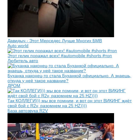
Давидыч - Этот Мерседес Лучше Многих БМВ
Auto world
Этот гелик поражал всех! #automobile #shorts #топ
Любитель авто
Буханка наконец-то стала Буханкой официально. А знаешь,
откуда у неё такое название?
ДРОМ
Так КОЛЛЕГИ))) мы все помним, и вот он этот ВИКИНГ ждёт
свой бой с R2v, разомнем на 25 HZ))))
База автозвука R2V