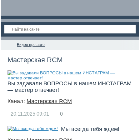
Видео про авто
Мастерская RCM
Вы задавали ВОПРОСЫ в нашем ИНСТАГРАМ
— мастер отвечает!
Канал:
Мастерская RCM
20.11.2025
09:01
0
Мы всегда тебя ждем!