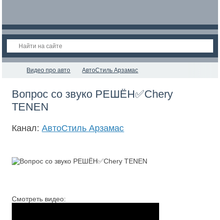
Видео про авто
АвтоСтиль Арзамас
Вопрос со звуко РЕШЁН✅Chery
TENEN
Канал:
АвтоСтиль Арзамас
Смотреть видео: