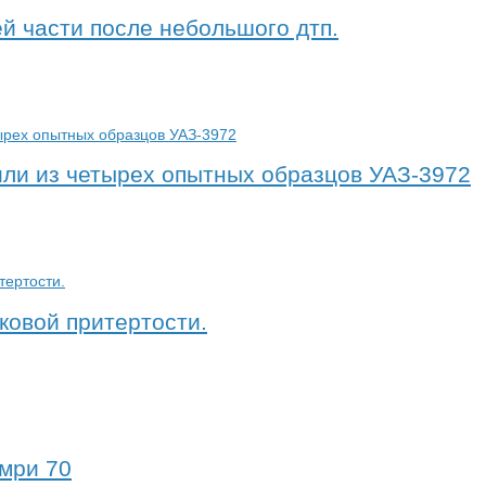
ей части после небольшого дтп.
 или из четырех опытных образцов УАЗ-3972
ковой притертости.
мри 70