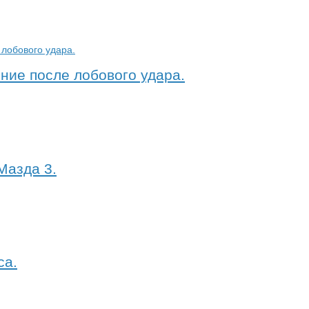
ение после лобового удара.
Мазда 3.
са.