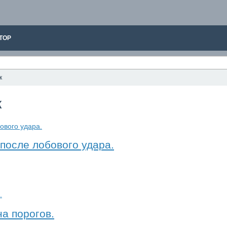
ТОР
к
к
 после лобового удара.
а порогов.