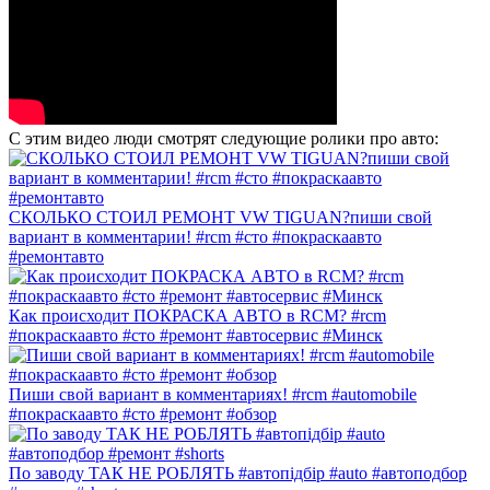
С этим видео люди смотрят следующие ролики про авто:
СКОЛЬКО СТОИЛ РЕМОНТ VW TIGUAN?пиши свой
вариант в комментарии! #rcm #сто #покраскаавто
#ремонтавто
Как происходит ПОКРАСКА АВТО в RCM? #rcm
#покраскаавто #сто #ремонт #автосервис #Минск
Пиши свой вариант в комментариях! #rcm #automobile
#покраскаавто #сто #ремонт #обзор
По заводу ТАК НЕ РОБЛЯТЬ #автопідбір #auto #автоподбор