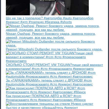
Що не так з торпедою? #автопідбір #auto #автоподбор
#ремонт #дтп #торпедо #безпека #shorts
Nissan Qashqai, Ремонт бокового удара, замена порога,
дверей, подушек, все как мы любим.
Ремонт Mitsubishi Outlander после сильного бокового удара.
СКОЛЬКО СТОИЛ РЕМОНТ VW TIGUAN?пиши свой вариант
в комментарии! #rcm #сто #покраскаавто #ремонтавто
За «ГАРАЖНИКАМИ» теперь следят с ДРОНОВ! #rcm
#automobile #покраскаавто #сто #ремонт #автосервис
Как происходит ПОКРАСКА АВТО в RCM? #rcm
#покраскаавто #сто #ремонт #автосервис #Минск