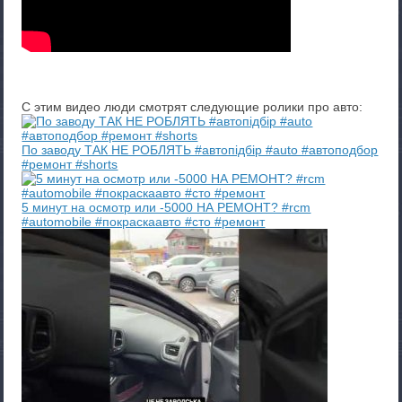
С этим видео люди смотрят следующие ролики про авто:
По заводу ТАК НЕ РОБЛЯТЬ #автопідбір #auto #автоподбор
#ремонт #shorts
5 минут на осмотр или -5000 НА РЕМОНТ? #rcm
#automobile #покраскаавто #сто #ремонт